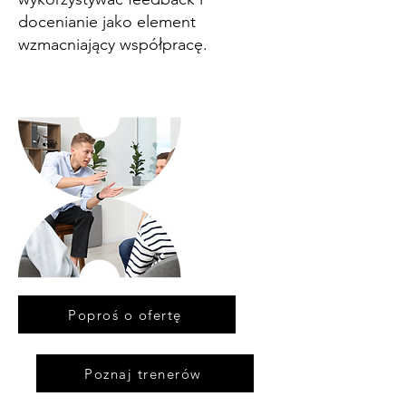
docenianie jako element
wzmacniający współpracę.
Poproś o ofertę
Poznaj trenerów