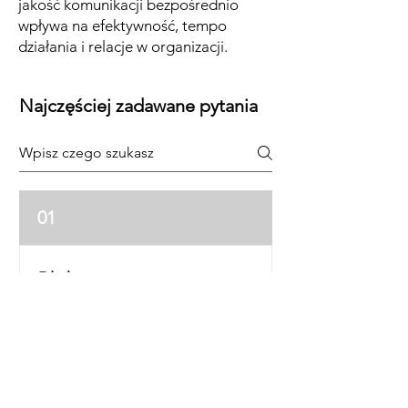
jakość komunikacji bezpośrednio
wpływa na efektywność, tempo
działania i relacje w organizacji.
Najczęściej zadawane pytania
01
Dla kogo jest to
szkolenie?
Program jest przeznaczony
02
zarówno dla menedżerów,
jak i specjalistów oraz