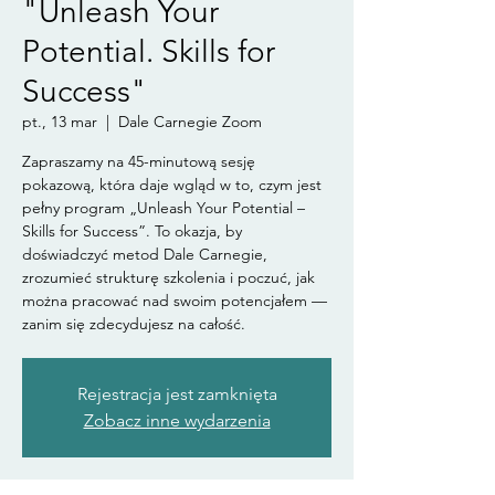
"Unleash Your
Potential. Skills for
Success"
pt., 13 mar
  |  
Dale Carnegie Zoom
Zapraszamy na 45-minutową sesję
pokazową, która daje wgląd w to, czym jest
pełny program „Unleash Your Potential –
Skills for Success”. To okazja, by
doświadczyć metod Dale Carnegie,
zrozumieć strukturę szkolenia i poczuć, jak
można pracować nad swoim potencjałem —
zanim się zdecydujesz na całość.
Rejestracja jest zamknięta
Zobacz inne wydarzenia