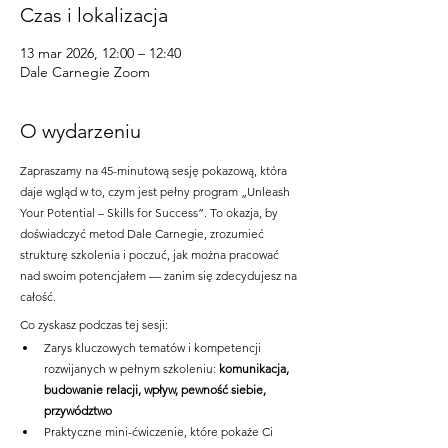
Czas i lokalizacja
13 mar 2026, 12:00 – 12:40
Dale Carnegie Zoom
O wydarzeniu
Zapraszamy na 45-minutową sesję pokazową, która 
daje wgląd w to, czym jest pełny program „Unleash 
Your Potential – Skills for Success”. To okazja, by 
doświadczyć metod Dale Carnegie, zrozumieć 
strukturę szkolenia i poczuć, jak można pracować 
nad swoim potencjałem — zanim się zdecydujesz na 
całość.
Co zyskasz podczas tej sesji:
Zarys kluczowych tematów i kompetencji 
rozwijanych w pełnym szkoleniu: 
komunikacja, 
budowanie relacji, wpływ, pewność siebie, 
przywództwo
Praktyczne mini-ćwiczenie, które pokaże Ci 