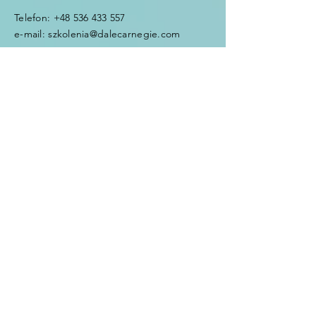
Telefon:
+48 536 433 557
e-mail:
szkolenia@dalecarnegie.com
Imię i nazwisko
e-mail
Temat
Wiadomość