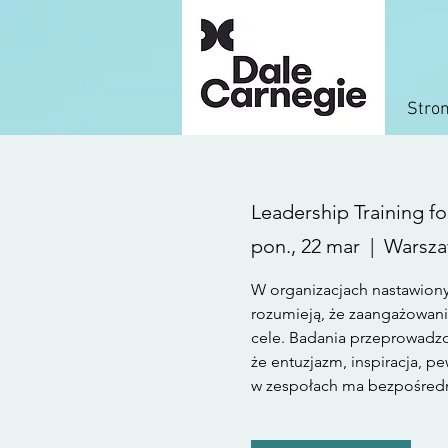
Stro
Leadership Training for
pon., 22 mar
  |  
Warsz
W organizacjach nastawionyc
rozumieją, że zaangażowani
cele. Badania przeprowadzo
że entuzjazm, inspiracja, 
w zespołach ma bezpośredni