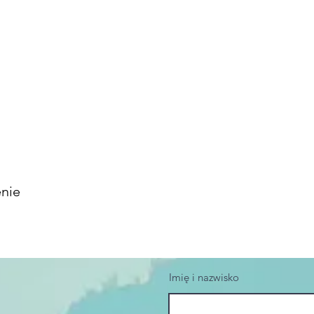
enie
Imię i nazwisko