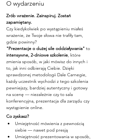
O wydarzeniu
Zrób wrażenie. Zainspiruj. Zostań 
zapamiętany.
Czy kiedykolwiek po wystąpieniu miałeś 
wrażenie, że Twoje słowa nie trafiły tam, 
gdzie powinny?
"Prezentacje o dużej sile oddziaływania"
 to 
intensywne, 2-dniowe szkolenie
, które 
zmienia sposób, w jaki mówisz do innych i 
to, jak inni odbierają Ciebie. Dzięki 
sprawdzonej metodologii Dale Carnegie, 
każdy uczestnik wychodzi z tego szkolenia 
pewniejszy, bardziej autentyczny i gotowy 
na scenę — niezależnie czy to sala 
konferencyjna, prezentacja dla zarządu czy 
wystąpienie online.
Co zyskasz?
Umiejętność mówienia z pewnością 
siebie — nawet pod presją
Umiejętność prezentowania w sposób, 