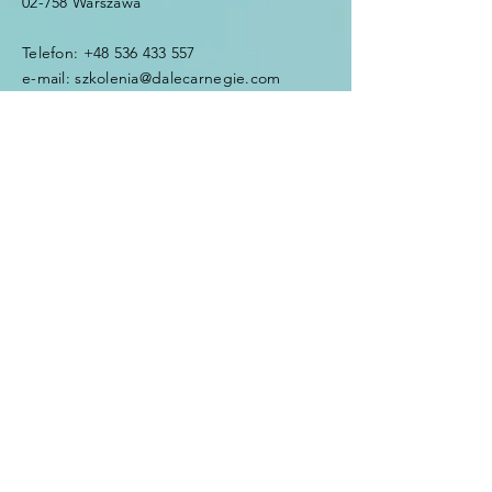
02-758 Warszawa
Telefon:
+48 536 433 557
e-mail:
szkolenia@dalecarnegie.com
Imię i nazwisko
e-mail
Temat
Wiadomość