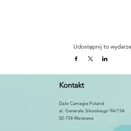
Udostępnij to wydarz
Kontakt
Dale Carnegie Poland
al. Generała Sikorskiego 9A/15A
02-758 Warszawa