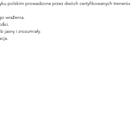
yku polskim prowadzone przez dwóch certyfikowanych treneró
o wrażenia.
ści.
 jasny i zrozumiały.
cja.