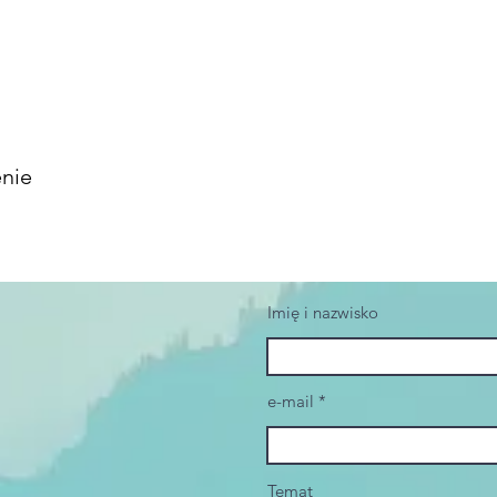
enie
Imię i nazwisko
e-mail
Temat