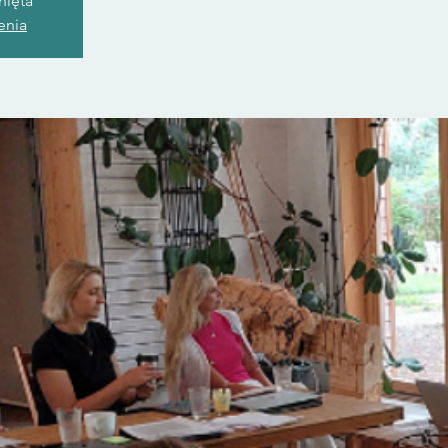
nięta
enia