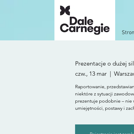
Stro
Prezentacje o dużej sil
czw., 13 mar
  |  
Warsza
Raportowanie, przedstawian
niektóre z sytuacji zawodo
prezentuje podobnie – nie w
umiejętności, postawy i zac